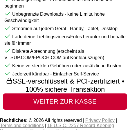
beginnen
Unbegrenzte Downloads - keine Limits, hohe
Geschwindigkeit
Streamen auf jedem Gerät - Handy, Tablet, Desktop
Lade deine Lieblingsvideos/Fotos herunter und behalte
sie für immer
Diskrete Abrechnung (erscheint als
VTSUP.COM/EPOCH.COM auf Kontoauszügen)
Keine versteckten Gebühren oder zusätzliche Kosten
Jederzeit kündbar - Einfacher Self-Service
SSL-verschlüsselt & PCI-zertifiziert •
100% sichere Transaktion
Rechtliches:
© 2026 All rights reserved |
Privacy Policy
|
Terms and conditions
|
18 U.S.C. 2257 Record-Keeping