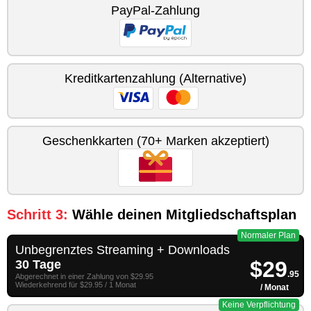
PayPal-Zahlung
Kreditkartenzahlung (Alternative)
Geschenkkarten (70+ Marken akzeptiert)
Schritt 3:
Wähle deinen Mitgliedschaftsplan
Normaler Plan
Unbegrenztes Streaming + Downloads
$29
30 Tage
.95
Abgerechnet in einer Zahlung von $29.95
Wiederkehrend für $29.95 / 1 Monat
/ Monat
Keine Verpflichtung