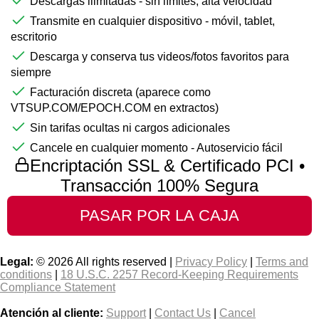
Descargas ilimitadas - sin límites, alta velocidad
Transmite en cualquier dispositivo - móvil, tablet,
escritorio
Descarga y conserva tus videos/fotos favoritos para
siempre
Facturación discreta (aparece como
VTSUP.COM/EPOCH.COM en extractos)
Sin tarifas ocultas ni cargos adicionales
Cancele en cualquier momento - Autoservicio fácil
Encriptación SSL & Certificado PCI •
Transacción 100% Segura
Legal:
© 2026 All rights reserved |
Privacy Policy
|
Terms and
conditions
|
18 U.S.C. 2257 Record-Keeping Requirements
Compliance Statement
Atención al cliente:
Support
|
Contact Us
|
Cancel