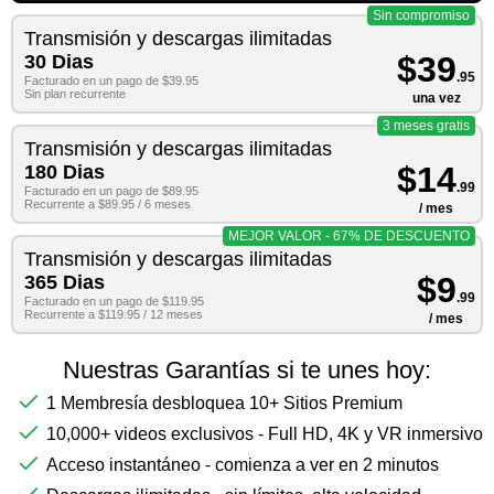
Sin compromiso
Transmisión y descargas ilimitadas
$39
30 Dias
.95
Facturado en un pago de $39.95
Sin plan recurrente
una vez
3 meses gratis
Transmisión y descargas ilimitadas
$14
180 Dias
.99
Facturado en un pago de $89.95
Recurrente a $89.95 / 6 meses
/ mes
MEJOR VALOR - 67% DE DESCUENTO
Transmisión y descargas ilimitadas
$9
365 Dias
.99
Facturado en un pago de $119.95
Recurrente a $119.95 / 12 meses
/ mes
Nuestras Garantías si te unes hoy:
1 Membresía desbloquea 10+ Sitios Premium
10,000+ videos exclusivos - Full HD, 4K y VR inmersivo
Acceso instantáneo - comienza a ver en 2 minutos