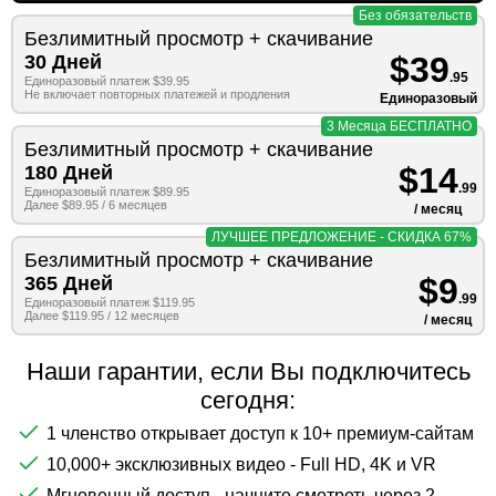
Без обязательств
Безлимитный просмотр + скачивание
$39
30 Дней
.95
Единоразовый платеж $39.95
Не включает повторных платежей и продления
Единоразовый
3 Месяца БЕСПЛАТНО
Безлимитный просмотр + скачивание
$14
180 Дней
.99
Единоразовый платеж $89.95
Далее $89.95 / 6 месяцев
/ месяц
ЛУЧШЕЕ ПРЕДЛОЖЕНИЕ - СКИДКА 67%
Безлимитный просмотр + скачивание
$9
365 Дней
.99
Единоразовый платеж $119.95
Далее $119.95 / 12 месяцев
/ месяц
Наши гарантии, если Вы подключитесь
сегодня:
1 членство открывает доступ к 10+ премиум-сайтам
10,000+ эксклюзивных видео - Full HD, 4K и VR
Мгновенный доступ - начните смотреть через 2