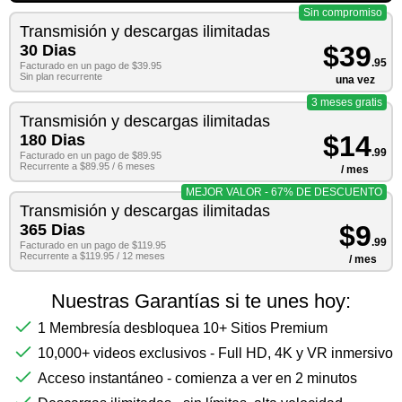
Sin compromiso
Transmisión y descargas ilimitadas
$39
30 Dias
.95
Facturado en un pago de $39.95
Sin plan recurrente
una vez
3 meses gratis
Transmisión y descargas ilimitadas
$14
180 Dias
.99
Facturado en un pago de $89.95
Recurrente a $89.95 / 6 meses
/ mes
MEJOR VALOR - 67% DE DESCUENTO
Transmisión y descargas ilimitadas
$9
365 Dias
.99
Facturado en un pago de $119.95
Recurrente a $119.95 / 12 meses
/ mes
Nuestras Garantías si te unes hoy:
1 Membresía desbloquea 10+ Sitios Premium
10,000+ videos exclusivos - Full HD, 4K y VR inmersivo
Acceso instantáneo - comienza a ver en 2 minutos