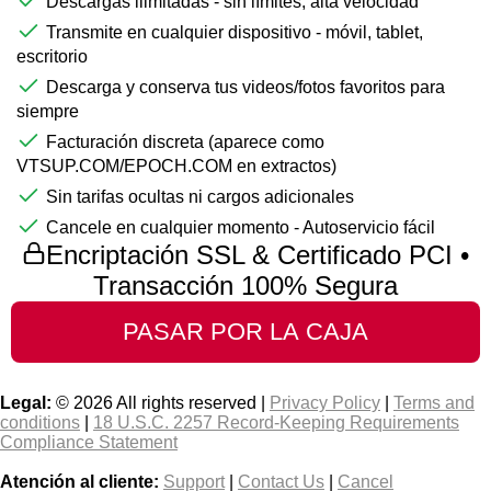
Descargas ilimitadas - sin límites, alta velocidad
Transmite en cualquier dispositivo - móvil, tablet,
escritorio
Descarga y conserva tus videos/fotos favoritos para
siempre
Facturación discreta (aparece como
VTSUP.COM/EPOCH.COM en extractos)
Sin tarifas ocultas ni cargos adicionales
Cancele en cualquier momento - Autoservicio fácil
Encriptación SSL & Certificado PCI •
Transacción 100% Segura
Legal:
© 2026 All rights reserved |
Privacy Policy
|
Terms and
conditions
|
18 U.S.C. 2257 Record-Keeping Requirements
Compliance Statement
Atención al cliente:
Support
|
Contact Us
|
Cancel