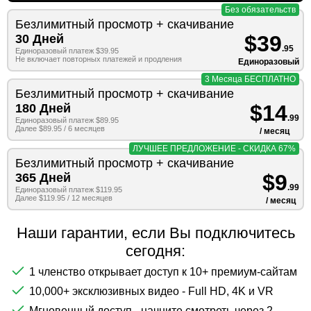
Без обязательств
Безлимитный просмотр + скачивание
$39
30 Дней
.95
Единоразовый платеж $39.95
Не включает повторных платежей и продления
Единоразовый
3 Месяца БЕСПЛАТНО
Безлимитный просмотр + скачивание
$14
180 Дней
.99
Единоразовый платеж $89.95
Далее $89.95 / 6 месяцев
/ месяц
ЛУЧШЕЕ ПРЕДЛОЖЕНИЕ - СКИДКА 67%
Безлимитный просмотр + скачивание
$9
365 Дней
.99
Единоразовый платеж $119.95
Далее $119.95 / 12 месяцев
/ месяц
Наши гарантии, если Вы подключитесь
сегодня:
1 членство открывает доступ к 10+ премиум-сайтам
10,000+ эксклюзивных видео - Full HD, 4K и VR
Мгновенный доступ - начните смотреть через 2